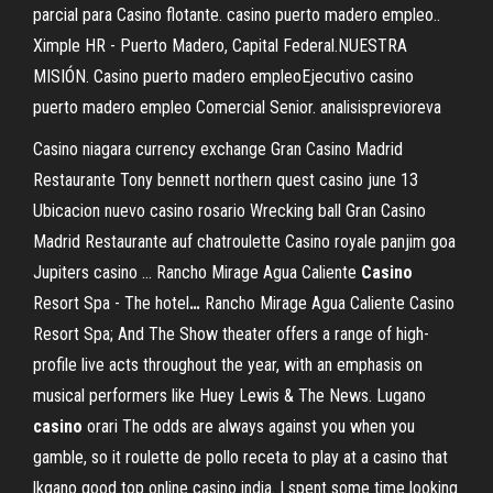
parcial para Casino flotante. casino puerto madero empleo..
Ximple HR - Puerto Madero, Capital Federal.NUESTRA
MISIÓN. Casino puerto madero empleoEjecutivo casino
puerto madero empleo Comercial Senior. analisisprevioreva
Casino niagara currency exchange Gran Casino Madrid
Restaurante Tony bennett northern quest casino june 13
Ubicacion nuevo casino rosario Wrecking ball Gran Casino
Madrid Restaurante auf chatroulette Casino royale panjim goa
Jupiters casino …
Rancho Mirage Agua Caliente
Casino
Resort Spa - The hotel
…
Rancho Mirage Agua Caliente Casino
Resort Spa; And The Show theater offers a range of high-
profile live acts throughout the year, with an emphasis on
musical performers like Huey Lewis & The News.
Lugano
casino
orari
The odds are always against you when you
gamble, so it roulette de pollo receta to play at a casino that
lkgano good top online casino india. I spent some time looking