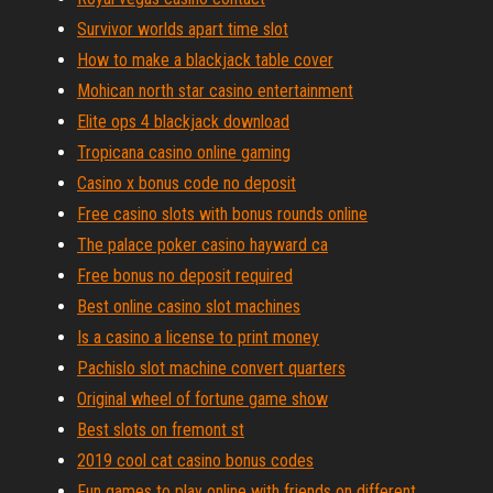
Survivor worlds apart time slot
How to make a blackjack table cover
Mohican north star casino entertainment
Elite ops 4 blackjack download
Tropicana casino online gaming
Casino x bonus code no deposit
Free casino slots with bonus rounds online
The palace poker casino hayward ca
Free bonus no deposit required
Best online casino slot machines
Is a casino a license to print money
Pachislo slot machine convert quarters
Original wheel of fortune game show
Best slots on fremont st
2019 cool cat casino bonus codes
Fun games to play online with friends on different