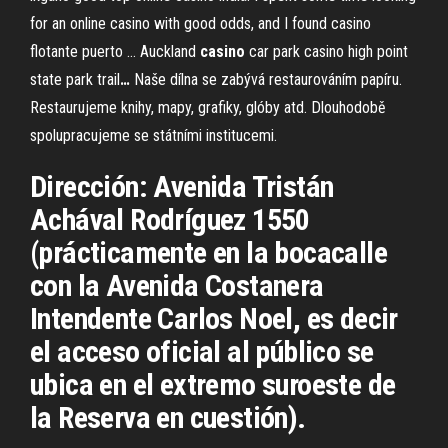
for an online casino with good odds, and I found casino
flotante puerto …
Auckland
casino
car park casino high point
state park trail
…
Naše dílna se zabývá restaurováním papíru.
Restaurujeme knihy, mapy, grafiky, glóby atd. Dlouhodobě
spolupracujeme se státními institucemi.
Dirección: Avenida Tristán
Achával Rodríguez 1550
(prácticamente en la bocacalle
con la Avenida Costanera
Intendente Carlos Noel, es decir
el acceso oficial al público se
ubica en el extremo suroeste de
la Reserva en cuestión).