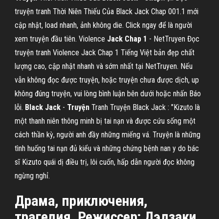
truyện tranh Thời Niên Thiếu Của Black Jack Chap 001.1 mới
cập nhật, load nhanh, ảnh không die. Click ngay để là người
xem truyện đầu tiên. Violence
Jack
Chap
1
- NetTruyen Đọc
truyện tranh Violence Jack Chap 1 Tiếng Việt bản đẹp chất
lượng cao, cập nhật nhanh và sớm nhất tại NetTruyen. Nếu
vẫn không đọc được truyện, hoặc truyện chưa được dịch, up
không đúng truyện, vui lòng bình luận bên dưới hoặc nhấn Báo
lỗi.
Black
Jack
-
Truyện
Tranh Truyện Black Jack : "Kizuto là
một thanh niên thông minh bị tai nạn và được cứu sống một
cách thần kỳ, người anh đầy những miếng vá. Truyện là những
tình huống tai nạn đủ kiểu và những chứng bệnh nan y do bác
sĩ Kizuto quái dị điều trị, lôi cuốn, hấp dẫn người đọc không
ngừng nghỉ.
Драма, приключения,
трагедия. Режиссер: Дэдзаки