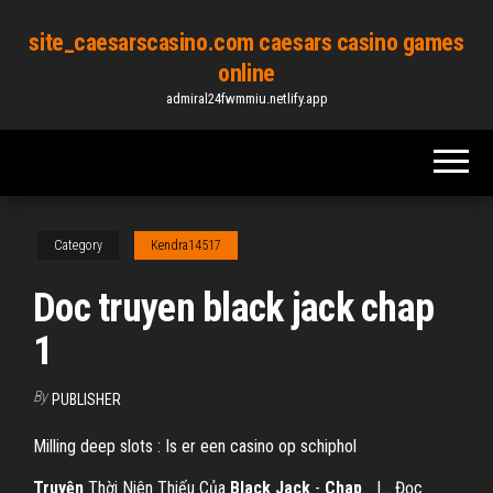
Skip
site_caesarscasino.com caesars casino games
to
online
the
admiral24fwmmiu.netlify.app
content
Category
Kendra14517
Doc truyen black jack chap
1
By
PUBLISHER
Milling deep slots : Is er een casino op schiphol
Truyện
Thời Niên Thiếu Của
Black
Jack
-
Chap
... |… Đọc