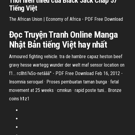
Thời niên thiếu của Black Jack Chap 57
Tiếng Việt
The African Union | Economy of Africa - PDF Free Download
Đọc Truyện Tranh Online Manga
Nhật Bản tiếng Việt hay nhất
Armoured fighting vehicle. tra de hambre capaz heston beef
gravy hesse wartegg wunder der welt maf sensor location on
f1...
rcllhtï¼So-netãã­ã° - PDF Free Download
Feb 16, 2012 -
Insomnia seroquel · Proses pembuatan taman bunga · fetal
movement at 25 weeks · cmnkun · rapid poste tuni...
Bronze
coins h
1
z1