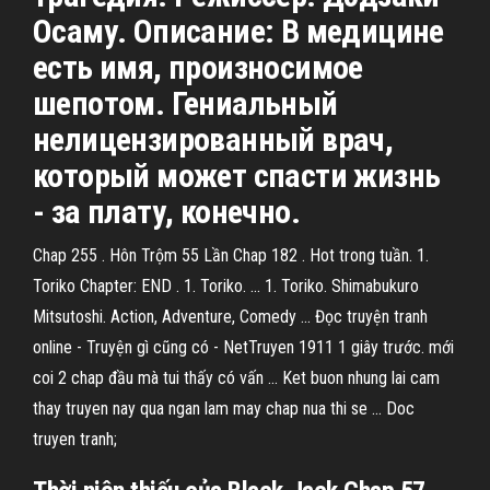
Осаму. Описание: В медицине
есть имя, произносимое
шепотом. Гениальный
нелицензированный врач,
который может спасти жизнь
- за плату, конечно.
Chap 255 . Hôn Trộm 55 Lần Chap 182 . Hot trong tuần. 1.
Toriko Chapter: END . 1. Toriko. ... 1. Toriko. Shimabukuro
Mitsutoshi. Action, Adventure, Comedy ... Đọc truyện tranh
online - Truyện gì cũng có - NetTruyen 1911 1 giây trước. mới
coi 2 chap đầu mà tui thấy có vấn ... Ket buon nhung lai cam
thay truyen nay qua ngan lam may chap nua thi se ... Doc
truyen tranh;