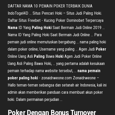
DAFTAR NAMA 10 PEMAIN POKER TERBAIK DUNIA
IndoTogel4D ... Situs Pencari Hoki – Situs Judi Paling Hoki.
Daftar Situs Freebet - Kucing Poker Dominobet Terpercaya
Nama
ID Yang
Paling
Hoki
Saat Bermain Judi Online 2019 ...
Nama ID Yang Paling Hoki Saat Bermain Judi Online ... Para
pemain judi online memutuskan bergabung ... nama paling hoki
dalam poker online; Username yang paling ... Agen Judi
Poker
Online Uang Asli
Paling
Bawa
Hoki
Agen Judi Poker Online
Uang Asli Paling Bawa Hoki, ... yang pertama adalah kesukaan
pemain terhadap nama website tersebut, ...
nama pemain
poker paling hoki
- zonaidrweone.com Zonaidrweone –
Hallo teman-teman sebangsa dan setanah air Indonesia, kali ini
admin akan memberikan panduan cara membuat akun poker
hoki. Dalam permainan perjudian ...
Poker Dengan Bonus Turnover