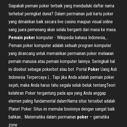
Siapakah pemain poker terbaik yang menduduki daftar nama
terhebat peringkat dunia? Dalam permainan judi kartu poker
yang dimainkan baik secara live casino maupun visual online
sang juara pemenang akan selalu berganti dari masa ke masa.
Pemain
poker
komputer - Wikipedia bahasa Indonesia,…
Pemain poker komputer adalah sebuah program komputer
yang dirancang untuk memainkan permainan poker melawan
pemain manusia atau pemain komputer lainnya. Seringkali hal
ini disebut sebagai pokerbot atau bot. Portal
Poker
Uang Asli
Indonesia Terpercaya |… Tapi jika Anda adalah pemain poker
sejati, maka Anda harus tahu segala seluk-beluk tentangTeori
kelahiran Poker tergantung pada apa yang Anda anggap
elemen paling fundamental dalamNama situs tersebut adalah
Planet Poker. Situs ini memulai bisnisnya dengan sangat baik
bahkan... Matematika dalam permainan
poker
– gamatika
zone