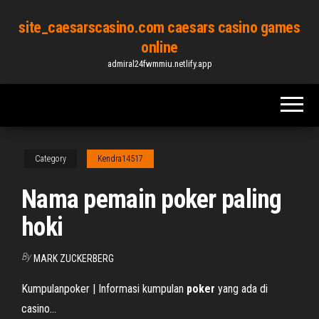
Skip
site_caesarscasino.com caesars casino games
to
online
the
admiral24fwmmiu.netlify.app
content
Category
Kendra14517
Nama pemain poker paling
hoki
By
MARK ZUCKERBERG
Kumpulanpoker | Informasi kumpulan
poker
yang ada di
casino…