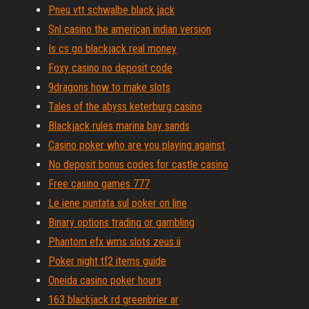
Pneu vtt schwalbe black jack
Snl casino the american indian version
Is cs go blackjack real money
Foxy casino no deposit code
9dragons how to make slots
Tales of the abyss keterburg casino
Blackjack rules marina bay sands
Casino poker who are you playing against
No deposit bonus codes for castle casino
Free casino games 777
Le iene puntata sul poker on line
Binary options trading or gambling
Phantom efx wms slots zeus ii
Poker night tf2 items guide
Oneida casino poker hours
163 blackjack rd greenbrier ar